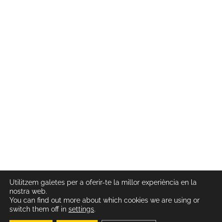
Utilitzem galetes per a oferir-te la millor experiència en la
nostra web.
You can find out more about which cookies we are using or
switch them off in
settings
.