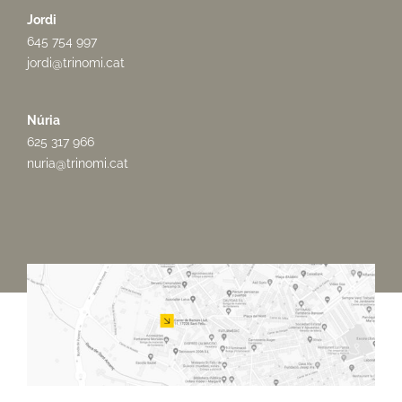
Jordi
645 754 997
jordi@trinomi.cat
Núria
625 317 966
nuria@trinomi.cat