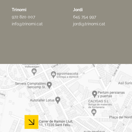
Trinomi
Jordi
972 820 007
645 754 997
info@trinomi.cat
jordi@trinomi.cat