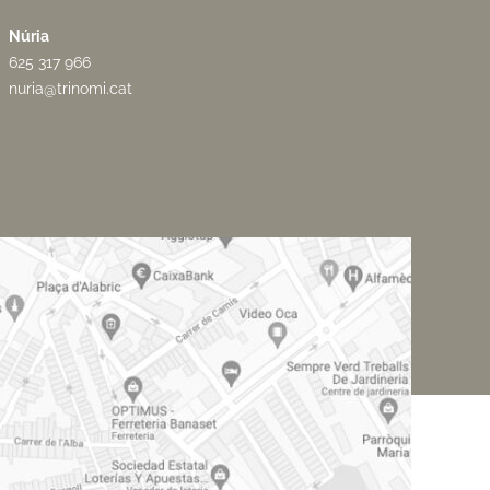
Núria
625 317 966
nuria@trinomi.cat